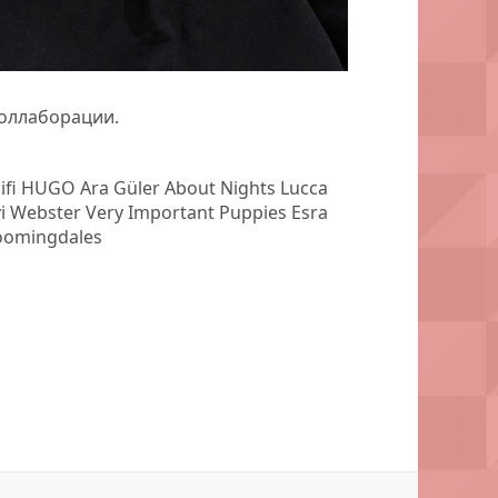
коллаборации.
fi HUGO Ara Güler About Nights Lucca
 Webster Very Important Puppies Esra
loomingdales