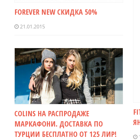
FOREVER NEW СКИДКА 50%
21.01.2015
F
COLINS НА РАСПРОДАЖЕ
Я
МАРКАФОНИ. ДОСТАВКА ПО
ТУРЦИИ БЕСПЛАТНО ОТ 125 ЛИР!